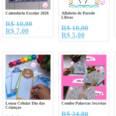
Calendário Escolar 2026
Alfabeto de Parede
Libras
R$
10,00
R$
10,00
R$
7,00
R$
5,00
Lousa Celular Dia das
Combo Palavras Secretas
Crianças
R$
24,00