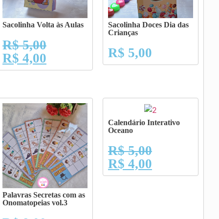
Sacolinha Volta às Aulas
Sacolinha Doces Dia das
Crianças
R$
5,00
R$
5,00
R$
4,00
Calendário Interativo
Oceano
R$
5,00
R$
4,00
Palavras Secretas com as
Onomatopeias vol.3