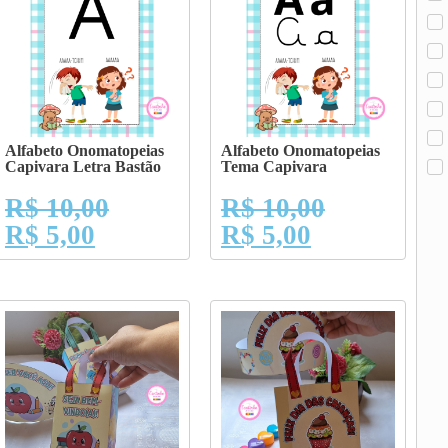
Alfabeto Onomatopeias
Alfabeto Onomatopeias
Capivara Letra Bastão
Tema Capivara
R$
10,00
R$
10,00
R$
5,00
R$
5,00