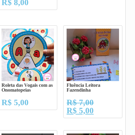
R$
8,00
Roleta das Vogais com as
Fluência Leitora
Onomatopeias
Fazendinha
R$
5,00
R$
7,00
R$
5,00