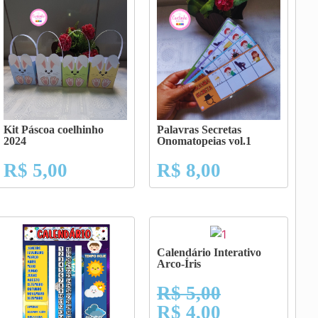
Kit Páscoa coelhinho
Palavras Secretas
2024
Onomatopeias vol.1
R$
5,00
R$
8,00
Calendário Interativo
Arco-Íris
R$
5,00
R$
4,00