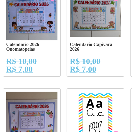
Calendário 2026
Calendário Capivara
Onomatopeias
2026
R$
10,00
R$
10,00
R$
7,00
R$
7,00