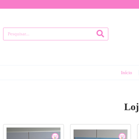
Início
Loj