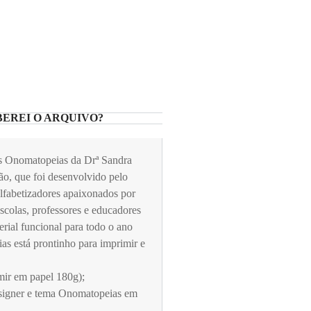
EREI O ARQUIVO?
s Onomatopeias da Drª Sandra
ão, que foi desenvolvido pelo
alfabetizadores apaixonados por
escolas, professores e educadores
rial funcional para todo o ano
s está prontinho para imprimir e
mir em papel 180g);
signer e tema Onomatopeias em