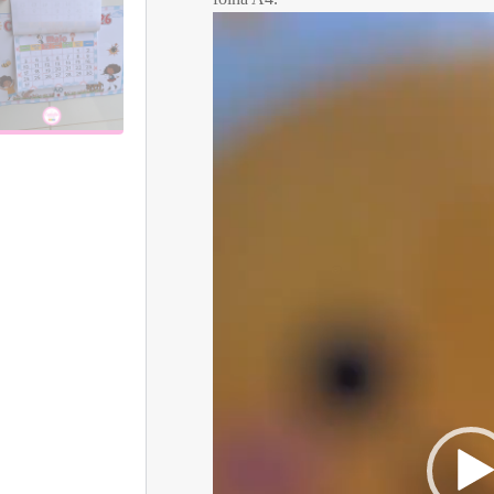
Tocador
de
vídeo