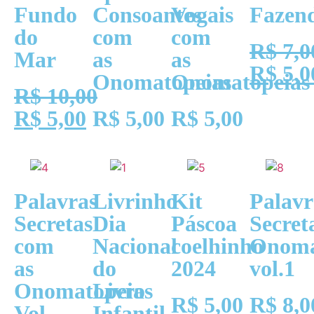
Fundo
Consoantes
Vogais
Fazen
do
com
com
R$
7,0
Mar
as
as
R$
5,0
Onomatopeias
Onomatopeias
R$
10,00
R$
5,00
R$
5,00
R$
5,00
Palavras
Livrinho
Kit
Palavr
Secretas
Dia
Páscoa
Secret
com
Nacional
coelhinho
Onoma
as
do
2024
vol.1
Onomatopeias
Livro
R$
5,00
R$
8,0
Vol.
Infantil