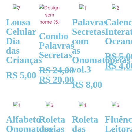
Lousa
Palavras
Calend
Celular
Secretas
Intera
Combo
Dia
com
Ocean
Palavras
das
as
Secretas
R$
5,0
Crianças
Onomatopeias
R$
4,0
vol.3
R$
24,00
R$
5,00
R$
20,00
R$
8,00
Alfabeto
Roleta
Roleta
Fluênc
Onomatopeias
das
das
Leitor