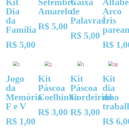
Kit
Setembro
Caixa
Alfabe
Dia
Amarelo
de
Arco
da
Palavras
Íris
R$
5,00
Família
parea
R$
5,00
R$
5,00
R$
1,0
Jogo
Kit
Kit
Kit
da
Páscoa
Páscoa
dia
Memória
Coelhinho
Cordeirinho
do
F e V
trabal
R$
3,00
R$
3,00
R$
1,00
R$
6,0