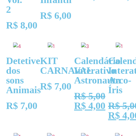
2
R$
6,00
R$
8,00
Detetive
KIT
Calendário
Calend
dos
CARNAVAL
Interativo
Intera
sons
Astronauta
Arco-
R$
7,00
Animais
Íris
R$
5,00
R$
7,00
R$
4,00
R$
5,0
R$
4,0