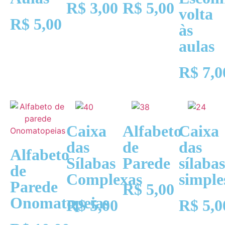
R$
3,00
R$
5,00
volta
R$
5,00
às
aulas
R$
7,0
Caixa
Alfabeto
Caixa
das
de
das
Alfabeto
Sílabas
Parede
sílabas
de
Complexas
simple
Parede
R$
5,00
Onomatopeias
R$
5,00
R$
5,0