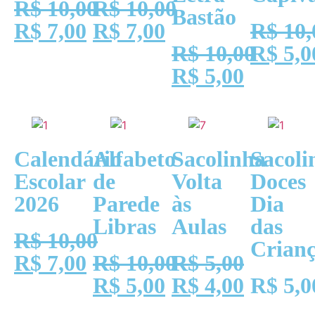
R$
10,00
R$
10,00
Bastão
R$
7,00
R$
7,00
R$
10,
R$
10,00
R$
5,0
R$
5,00
Calendário
Alfabeto
Sacolinha
Sacoli
Escolar
de
Volta
Doces
2026
Parede
às
Dia
Libras
Aulas
das
R$
10,00
Crianç
R$
7,00
R$
10,00
R$
5,00
R$
5,00
R$
4,00
R$
5,0