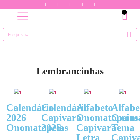
0
Lembrancinhas
Calendário
Calendário
Alfabeto
Alfabe
2026
Capivara
Onomatopeias
Onoma
Onomatopeias
2026
Capivara
Tema
Letra
Capiv