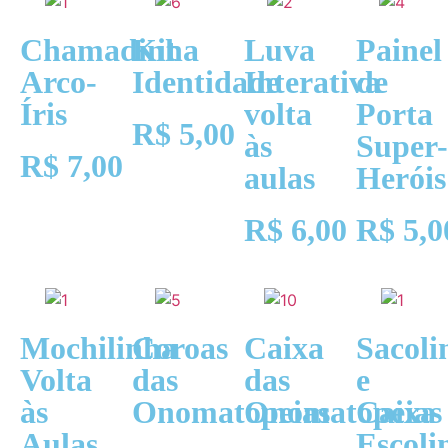
Chamadinha
Kit
Luva
Painel
Arco-
Identidade
Interativa
de
Íris
volta
Porta
R$
5,00
às
Super-
R$
7,00
aulas
Heróis
R$
6,00
R$
5,0
Mochilinha
Coroas
Caixa
Sacoli
Volta
das
das
e
às
Onomatopeias
Onomatopeias
Caixa
Aulas
Escoli